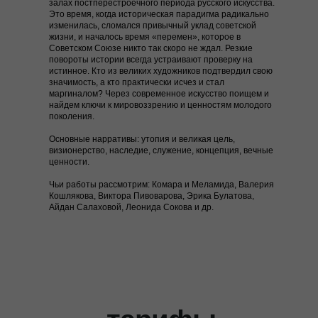
залах постперестроечного периода русского искусства.
Это время, когда историческая парадигма радикально
изменилась, сломался привычный уклад советской
жизни, и началось время «перемен», которое в
Советском Союзе никто так скоро не ждал. Резкие
повороты истории всегда устраивают проверку на
истинное. Кто из великих художников подтвердил свою
значимость, а кто практически исчез и стал
маргиналом? Через современное искусство поищем и
найдем ключи к мировоззрению и ценностям молодого
поколения.
Основные нарративы:
утопия и великая цель,
визионерство, наследие, служение, концепция, вечные
ценности.
Чьи работы рассмотрим:
Комара и Меламида, Валерия
Кошлякова, Виктора Пивоварова, Эрика Булатова,
Айдан Салаховой, Леонида Сокова и др.