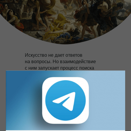
Подарочный сертификат
Искусство не дает ответов
на вопросы. Но взаимодействие
с ним запускает процесс поиска
своих уникальных ответов на самые
сложные вызовы времени.
Этот навык — гораздо ценнее
готовых рецептов, ведь мир вокруг
многообразен и изменчив.